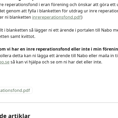
re reperationsfond i eran förening och önskar att göra ett 
det genom att fylla i blanketten för utdrag ur inre reperati
er ni blanketten 
inrereperationsfond.pdf
)
llt i blanketten så lägger ni ett ärende i portalen till Nabo 
etten samt kvittot. 
om vi har en inre reperationsfond eller inte i min förenin
ollera detta kan ni lägga ett ärende till Nabo eller maila in til
o.se
 så kan vi hjälpa och se om ni har det eller inte. 
rationsfond.pdf
de artiklar