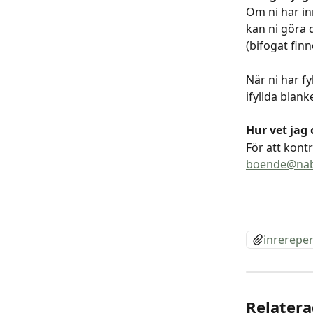
Om ni har in
kan ni göra 
(bifogat finn
När ni har fy
ifyllda blank
Hur vet jag 
För att kontr
boende@nab
inrerepe
Relatera