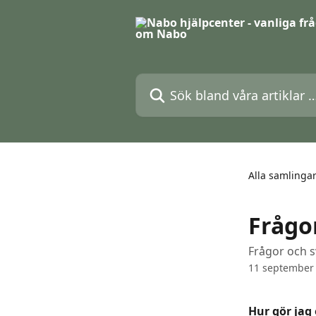
Hoppa till huvudinnehåll
Sök bland våra artiklar …
Alla samlinga
Frågo
Frågor och s
11 september
Hur gör jag