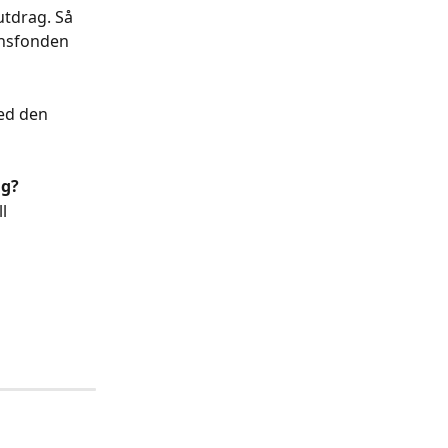
utdrag. Så 
onsfonden 
med den 
g? 
l 